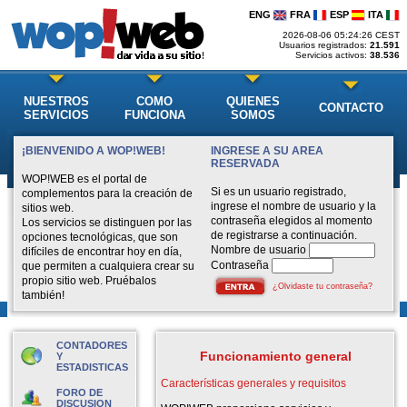
ENG
FRA
ESP
ITA
2026-08-06 05:24:26 CEST
Usuarios registrados:
21.591
Servicios activos:
38.536
NUESTROS
COMO
QUIENES
CONTACTO
SERVICIOS
FUNCIONA
SOMOS
¡BIENVENIDO A WOP!WEB!
INGRESE A SU AREA
RESERVADA
WOP!WEB es el portal de
Si es un usuario registrado,
complementos para la creación de
ingrese el nombre de usuario y la
sitios web.
contraseña elegidos al momento
Los servicios se distinguen por las
de registrarse a continuación.
opciones tecnológicas, que son
Nombre de usuario
difíciles de encontrar hoy en día,
Contraseña
que permiten a cualquiera crear su
propio sitio web. Pruébalos
¿Olvidaste tu contraseña?
también!
CONTADORES
Funcionamiento general
Y
ESTADISTICAS
Características generales y requisitos
FORO DE
DISCUSION