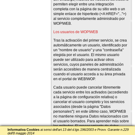
permiten elegir entre una integración
completa con la página de su sitio web o un
simple enlace de hipertexto (<A HREF="...">)
al servicio completamente administrado por
WOP!WEB.
Los usuarios de WOP!WEB
Tras la activación del primer servicio, se crea
automáticamente un usuario, identificado por
un "nombre de usuario" y una "contraseña"
elegida por el usuario. El mismo usuario
puede ser utilizado para activar otros
servicios, cuyos paneles de administración
serán accesibles de manera centralizada
cuando el usuario acceda a su área privada
en el portal de WEB!WOP.
Cada usuario puede cancelar libremente
cada servicio entre los activados (accediendo
a la página de configuración relativa) o
cancelar el usuario completo y los servicios
asociados (desde la página "Datos
personales"): en este último caso, WOPWEB
no mantiene ninguna Datos relacionados con
el usuario borrados. Para aprender más sobre
los métodos. El procesamiento de datos
Informativa Cookies
ai sensi dell'art.13 del d.lgs.196/2003 e Provv. Garante n.229
personales realizado por WOPWEB, consulte
dell'8 maggio 2014