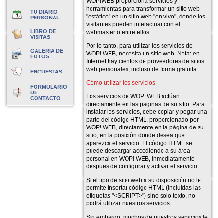
WOP!WEB proporciona servicios y
herramientas para transformar un sitio web
TU DIARIO
"estático" en un sitio web "en vivo", donde los
PERSONAL
visitantes pueden interactuar con el
LIBRO DE
webmaster o entre ellos.
VISITAS
Por lo tanto, para utilizar los servicios de
GALERIA DE
WOP! WEB, necesita un sitio web. Nota: en
FOTOS
Internet hay cientos de proveedores de sitios
web personales, incluso de forma gratuita.
ENCUESTAS
Cómo utilizar los servicios
FORMULARIO
DE
Los servicios de WOP! WEB actúan
CONTACTO
directamente en las páginas de su sitio. Para
instalar los servicios, debe copiar y pegar una
parte del código HTML, proporcionado por
WOP! WEB, directamente en la página de su
sitio, en la posición donde desea que
aparezca el servicio. El código HTML se
puede descargar accediendo a su área
personal en WOP! WEB, inmediatamente
después de configurar y activar el servicio.
Si el tipo de sitio web a su disposición no le
permite insertar código HTML (incluidas las
etiquetas "<SCRIPT>") sino solo texto, no
podrá utilizar nuestros servicios.
Sin embargo, muchos de nuestros servicios le